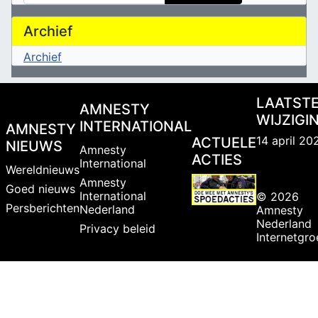
Archief
Archief
LAATST
AMNESTY
WIJZIGI
INTERNATIONAL
AMNESTY
14 april 20
ACTUELE
NIEUWS
Amnesty
ACTIES
International
Wereldnieuws
Amnesty
Goed nieuws
International
© 2026
Persberichten
Nederland
Amnesty
Nederland
Privacy beleid
Internetgr