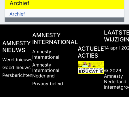
Archief
Archief
LAATST
AMNESTY
WIJZIGI
INTERNATIONAL
AMNESTY
14 april 20
ACTUELE
NIEUWS
Amnesty
ACTIES
International
Wereldnieuws
Amnesty
Goed nieuws
International
© 2026
Persberichten
Nederland
Amnesty
Nederland
Privacy beleid
Internetgr