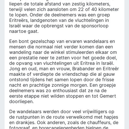
liepen de totale afstand van zestig kilometers,
terwijl velen zich aansloten om 22 of 40 kilometer
te lopen. Onder de deelnemers was een groep
Eritreërs, landgenoten van de vluchtelingen in
Israël waar de opbrengst van de sponsorloop
naartoe gaat.
Een bont gezelschap van ervaren wandelaars en
mensen die normaal niet verder komen dan een
wandeling naar de winkel stimuleerden elkaar om
een prestatie neer te zetten voor het goede doel,
de opvang van vluchtelingen uit Eritrea in Israël.
Jong en oud, man en vrouw, Brabander en Eritreër
maakte of verdiepte de vriendschap die al gauw
ontstond tijdens het samen lopen door de frisse
nacht en prachtige zonnige morgen. Een groepje
deelnemers was zo enthousiast dat ze na de
eerste etappe niet wilden stoppen en tot Gemert
doorliepen.
De wandelaars werden door veel vrijwilligers op
de rustpunten in de route verwelkomd met hapjes
en drankjes. Ook anderen, zoals de chauffeurs, de
fotograaf, en horecagelegenheden hielpen de